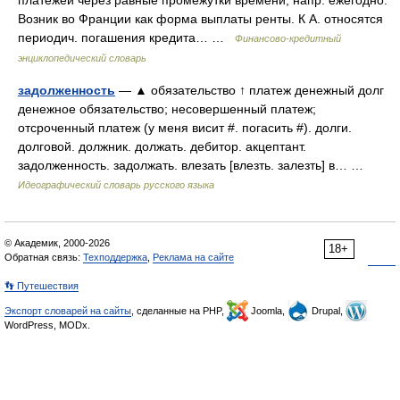
платежей через равные промежутки времени, напр. ежегодно.
Возник во Франции как форма выплаты ренты. К А. относятся
периодич. погашения кредита… …
Финансово-кредитный
энциклопедический словарь
задолженность
— ▲ обязательство ↑ платеж денежный долг
денежное обязательство; несовершенный платеж;
отсроченный платеж (у меня висит #. погасить #). долги.
долговой. должник. должать. дебитор. акцептант.
задолженность. задолжать. влезать [влезть. залезть] в… …
Идеографический словарь русского языка
© Академик, 2000-2026
18+
Обратная связь:
Техподдержка
,
Реклама на сайте
👣 Путешествия
Экспорт словарей на сайты
, сделанные на PHP,
Joomla,
Drupal,
WordPress, MODx.